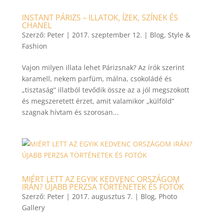
INSTANT PÁRIZS – ILLATOK, ÍZEK, SZÍNEK ÉS
CHANEL
Szerző:
Peter
|
2017. szeptember 12.
|
Blog
,
Style &
Fashion
Vajon milyen illata lehet Párizsnak? Az írók szerint
karamell, nekem parfüm, málna, csokoládé és
„tisztaság” illatból tevődik össze az a jól megszokott
és megszeretett érzet, amit valamikor „külföld”
szagnak hívtam és szorosan...
MIÉRT LETT AZ EGYIK KEDVENC ORSZÁGOM
IRÁN? ÚJABB PERZSA TÖRTÉNETEK ÉS FOTÓK
Szerző:
Peter
|
2017. augusztus 7.
|
Blog
,
Photo
Gallery