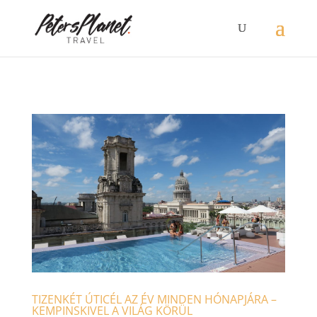
>
TIZENKÉT ÚTICÉL AZ ÉV MINDEN HÓNAPJÁRA –
KEMPINSKIVEL A VILÁG KÖRÜL