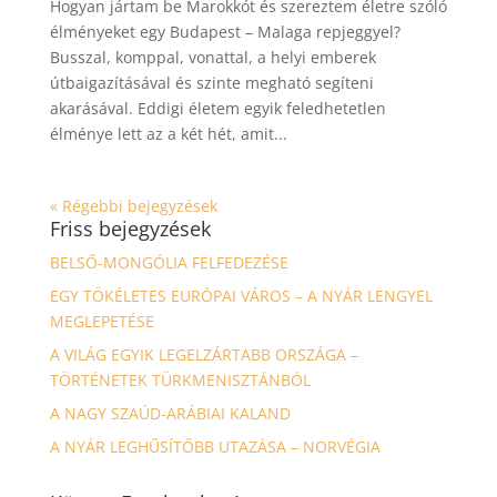
Hogyan jártam be Marokkót és szereztem életre szóló
élményeket egy Budapest – Malaga repjeggyel?
Busszal, komppal, vonattal, a helyi emberek
útbaigazításával és szinte megható segíteni
akarásával. Eddigi életem egyik feledhetetlen
élménye lett az a két hét, amit...
« Régebbi bejegyzések
Friss bejegyzések
BELSŐ-MONGÓLIA FELFEDEZÉSE
EGY TÖKÉLETES EURÓPAI VÁROS – A NYÁR LENGYEL
MEGLEPETÉSE
A VILÁG EGYIK LEGELZÁRTABB ORSZÁGA –
TÖRTÉNETEK TÜRKMENISZTÁNBÓL
A NAGY SZAÚD-ARÁBIAI KALAND
A NYÁR LEGHŰSÍTŐBB UTAZÁSA – NORVÉGIA