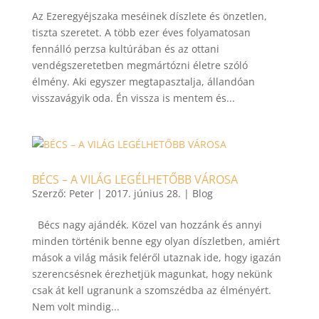
Az Ezeregyéjszaka meséinek díszlete és önzetlen,
tiszta szeretet. A több ezer éves folyamatosan
fennálló perzsa kultúrában és az ottani
vendégszeretetben megmártózni életre szóló
élmény. Aki egyszer megtapasztalja, állandóan
visszavágyik oda. Én vissza is mentem és...
BÉCS – A VILÁG LEGÉLHETŐBB VÁROSA
Szerző:
Peter
|
2017. június 28.
|
Blog
Bécs nagy ajándék. Közel van hozzánk és annyi
minden történik benne egy olyan díszletben, amiért
mások a világ másik feléről utaznak ide, hogy igazán
szerencsésnek érezhetjük magunkat, hogy nekünk
csak át kell ugranunk a szomszédba az élményért.
Nem volt mindig...