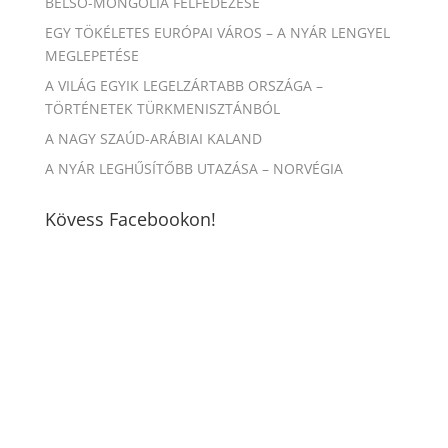
BELSŐ-MONGÓLIA FELFEDEZÉSE
EGY TÖKÉLETES EURÓPAI VÁROS – A NYÁR LENGYEL
MEGLEPETÉSE
A VILÁG EGYIK LEGELZÁRTABB ORSZÁGA –
TÖRTÉNETEK TÜRKMENISZTÁNBÓL
A NAGY SZAÚD-ARÁBIAI KALAND
A NYÁR LEGHŰSÍTŐBB UTAZÁSA – NORVÉGIA
Kövess Facebookon!