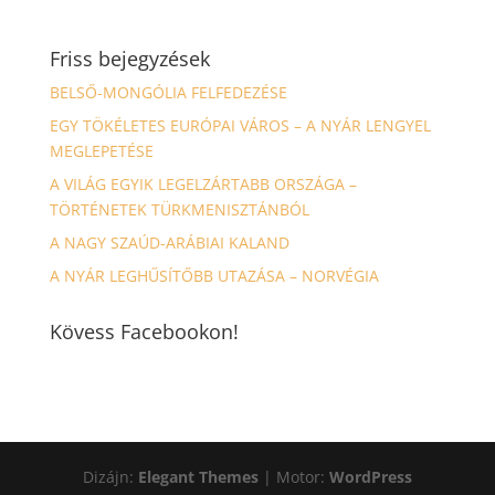
Friss bejegyzések
BELSŐ-MONGÓLIA FELFEDEZÉSE
EGY TÖKÉLETES EURÓPAI VÁROS – A NYÁR LENGYEL
MEGLEPETÉSE
A VILÁG EGYIK LEGELZÁRTABB ORSZÁGA –
TÖRTÉNETEK TÜRKMENISZTÁNBÓL
A NAGY SZAÚD-ARÁBIAI KALAND
A NYÁR LEGHŰSÍTŐBB UTAZÁSA – NORVÉGIA
Kövess Facebookon!
Dizájn:
Elegant Themes
| Motor:
WordPress