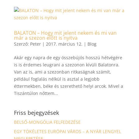
BALATON – Hogy mit jelent nekem és mi van
már a szezon előtt is nyitva
Szerző:
Peter
|
2017. március 12.
|
Blog
Akár egy napra de egy összebújós hosszú hétvégére
is is érdemes leugrani a szezonon kívüli Balatonra.
Van az is, ami a szezonban ritkaságnak számít,
például foglalás nélkül is asztal a legjobb
éttermekben, béke és szerethető helyi arcok. Mivel a
Tiszántúlon nőttem...
Friss bejegyzések
BELSŐ-MONGÓLIA FELFEDEZÉSE
EGY TÖKÉLETES EURÓPAI VÁROS – A NYÁR LENGYEL
MEGLEPETÉSE