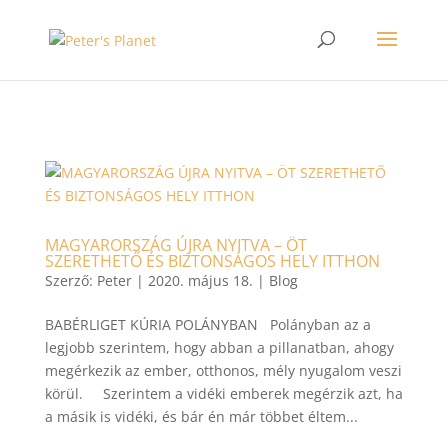
>
MAGYARORSZÁG ÚJRA NYITVA – ÖT
SZERETHETŐ ÉS BIZTONSÁGOS HELY ITTHON
Szerző:
Peter
|
2020. május 18.
|
Blog
BABÉRLIGET KÚRIA POLÁNYBAN Polányban az a
legjobb szerintem, hogy abban a pillanatban, ahogy
megérkezik az ember, otthonos, mély nyugalom veszi
körül. Szerintem a vidéki emberek megérzik azt, ha
a másik is vidéki, és bár én már többet éltem...