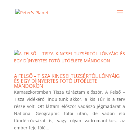
>
A FELSŐ – TISZA KINCSEI TUZSÉRTÓL LÓNYÁIG
ÉS EGY DÍJNYERTES FOTÓ UTÓÉLETE
MÁNDOKON
Kamaszkoromban Tisza túráztam először. A Felső –
Tisza vidékéről indultunk akkor, a kis Túr is a terv
része volt. Ott láttam először vadászó jégmadarat a
National Geographic fotói után, de vadon élő
tündérrózsákat is, vagy olyan vadromantikus, az
ember feje fölé...