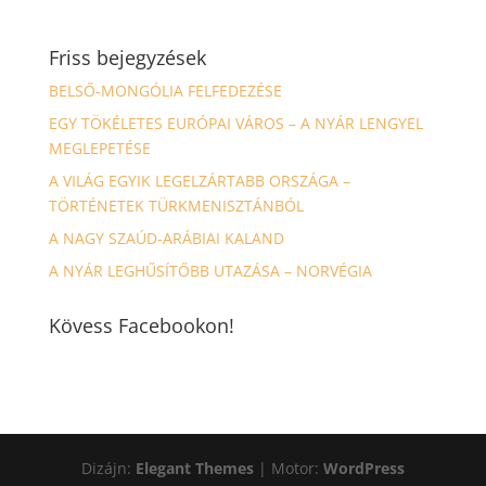
Friss bejegyzések
BELSŐ-MONGÓLIA FELFEDEZÉSE
EGY TÖKÉLETES EURÓPAI VÁROS – A NYÁR LENGYEL
MEGLEPETÉSE
A VILÁG EGYIK LEGELZÁRTABB ORSZÁGA –
TÖRTÉNETEK TÜRKMENISZTÁNBÓL
A NAGY SZAÚD-ARÁBIAI KALAND
A NYÁR LEGHŰSÍTŐBB UTAZÁSA – NORVÉGIA
Kövess Facebookon!
Dizájn:
Elegant Themes
| Motor:
WordPress