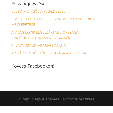
Friss bejegyzések
BELSŐ-MONGÓLIA FELFEDEZÉSE
EGY TÖKÉLETES EURÓPAI VÁROS – A NYÁR LENGYEL
MEGLEPETÉSE
A VILÁG EGYIK LEGELZÁRTABB ORSZÁGA –
TÖRTÉNETEK TÜRKMENISZTÁNBÓL
A NAGY SZAÚD-ARÁBIAI KALAND
A NYÁR LEGHŰSÍTŐBB UTAZÁSA – NORVÉGIA
Kövess Facebookon!
Dizájn:
Elegant Themes
| Motor:
WordPress