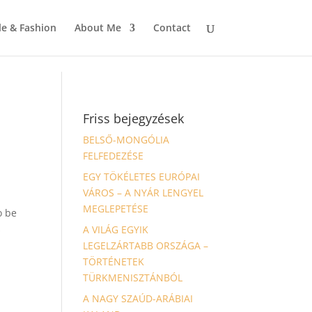
le & Fashion
About Me
Contact
Friss bejegyzések
BELSŐ-MONGÓLIA
FELFEDEZÉSE
EGY TÖKÉLETES EURÓPAI
VÁROS – A NYÁR LENGYEL
MEGLEPETÉSE
o be
s
A VILÁG EGYIK
LEGELZÁRTABB ORSZÁGA –
TÖRTÉNETEK
TÜRKMENISZTÁNBÓL
A NAGY SZAÚD-ARÁBIAI