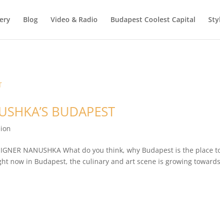
ery
Blog
Video & Radio
Budapest Coolest Capital
Sty
NUSHKA’S BUDAPEST
hion
GNER NANUSHKA What do you think, why Budapest is the place t
ght now in Budapest, the culinary and art scene is growing toward