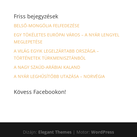
Friss bejegyzések
BELSŐ-MONGÓLIA FELFEDEZÉSE
EGY TÖKÉLETES EURÓPAI VÁROS – A NYÁR LENGYEL
MEGLEPETÉSE
A VILÁG EGYIK LEGELZÁRTABB ORSZÁGA –
TÖRTÉNETEK TÜRKMENISZTÁNBÓL
A NAGY SZAÚD-ARÁBIAI KALAND
A NYÁR LEGHŰSÍTŐBB UTAZÁSA – NORVÉGIA
Kövess Facebookon!
Dizájn:
Elegant Themes
| Motor:
WordPress