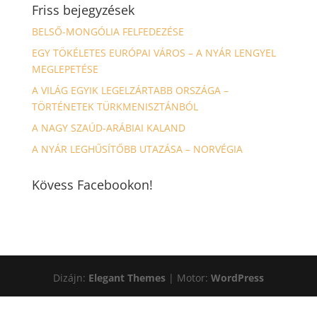
Friss bejegyzések
BELSŐ-MONGÓLIA FELFEDEZÉSE
EGY TÖKÉLETES EURÓPAI VÁROS – A NYÁR LENGYEL
MEGLEPETÉSE
A VILÁG EGYIK LEGELZÁRTABB ORSZÁGA –
TÖRTÉNETEK TÜRKMENISZTÁNBÓL
A NAGY SZAÚD-ARÁBIAI KALAND
A NYÁR LEGHŰSÍTŐBB UTAZÁSA – NORVÉGIA
Kövess Facebookon!
Dizájn:
Elegant Themes
| Motor:
WordPress