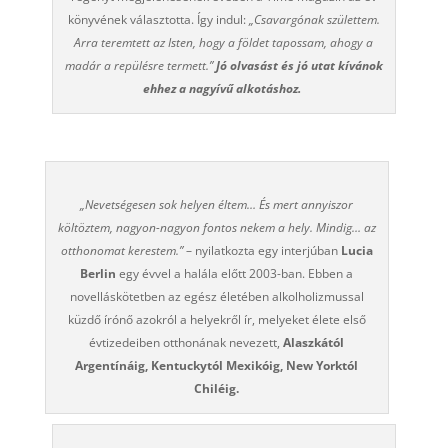
könyvének választotta. Így indul:
„Csavargónak születtem.
Arra teremtett az Isten, hogy a földet tapossam, ahogy a
madár a repülésre termett.”
Jó olvasást és jó utat kívánok
ehhez a nagyívű alkotáshoz.
„Nevetségesen sok helyen éltem… És mert annyiszor
költöztem, nagyon-nagyon fontos nekem a hely. Mindig… az
otthonomat kerestem.”
– nyilatkozta egy interjúban
Lucia
Berlin
egy évvel a halála előtt 2003-ban. Ebben a
novelláskötetben az egész életében alkolholizmussal
küzdő írónő azokról a helyekről ír, melyeket élete első
évtizedeiben otthonának nevezett,
Alaszkától
Argentínáig, Kentuckytól Mexikóig, New Yorktól
Chiléig.