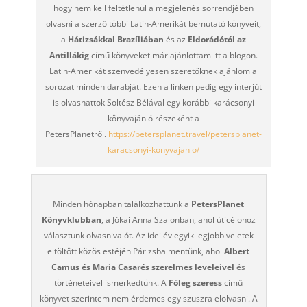
hogy nem kell feltétlenül a megjelenés sorrendjében
olvasni a szerző többi Latin-Amerikát bemutató könyveit,
a
Hátizsákkal Brazíliában
és az
Eldorádótól az
Antillákig
című könyveket már ajánlottam itt a blogon.
Latin-Amerikát szenvedélyesen szeretőknek ajánlom a
sorozat minden darabját. Ezen a linken pedig egy interjút
is olvashattok Soltész Bélával egy korábbi karácsonyi
könyvajánló részeként a
PetersPlanetről.
https://petersplanet.travel/petersplanet-
karacsonyi-konyvajanlo/
Minden hónapban találkozhattunk a
PetersPlanet
Könyvklubban
, a Jókai Anna Szalonban, ahol úticélohoz
választunk olvasnivalót. Az idei év egyik legjobb veletek
eltöltött közös estéjén Párizsba mentünk, ahol
Albert
Camus és Maria Casarés szerelmes leveleivel
és
történeteivel ismerkedtünk. A
Főleg szeress
című
könyvet szerintem nem érdemes egy szuszra elolvasni. A