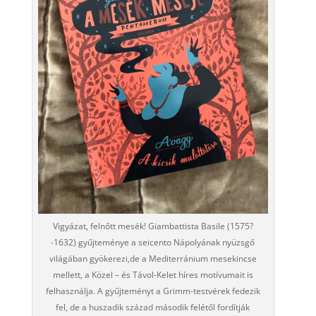
Vigyázat, felnőtt mesék! Giambattista Basile (1575?
-1632) gyűjteménye a seicento Nápolyának nyüzsgő
világában gyökerezi,de a Mediterránium mesekincse
mellett, a Közel – és Távol-Kelet híres motívumait is
felhasználja. A gyűjteményt a Grimm-testvérek fedezik
fel, de a huszadik század második felétől fordítják