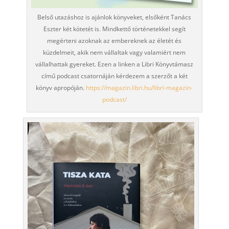
Belső utazáshoz is ajánlok könyveket, elsőként Tanács
Eszter két kötetét is. Mindkettő történetekkel segít
megérteni azoknak az embereknek az életét és
küzdelmeit, akik nem vállaltak vagy valamiért nem
vállalhattak gyereket. Ezen a linken a Libri Könyvtámasz
című podcast csatornáján kérdezem a szerzőt a két
könyv apropóján.
https://magazin.libri.hu/libri-magazin-
podcast/