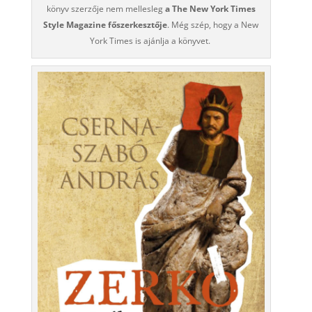
könyv szerzője nem mellesleg
a The New York Times
Style Magazine főszerkesztője
. Még szép, hogy a New
York Times is ajánlja a könyvet.