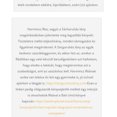
ételt rendeltem ebédre, kipróbáltam, ezért (is) ajánlom.
Harmincz Rita, vagyis a Sárharuhás lány
magánkiadásban jelentette meg legutóbbi könyvét.
Tiszteletre méltó teljestímény, minden támogatást és
figyelmet megérdemel. A Sárgaruhás lány az egyik
kedvenc utazóbloggerem, és akkor lett az, amikor a
Rádióban egy vele készült beszélgetésben azt hallottam,
hogy eladta a lakását, hogy megteremtse azt a
szabadságot, ami az utazáshoz kell. Harmincz Ritának
azóta van lakása és lett egy gyermeke is, jó szívvel
ajánlom a blogját is.
https://sargaruhaslany.com/
Ezen a
linken pedig világutazók könyvajánlói mellett egy interjút
is olvashattok Ritával a Bali című könyve
kapcsán.
https://petersplanet.travel/karacsonyi-
konyvajanlo-hat-inspiralo-vilagutazo-tortenetei-az-
unnepekre/