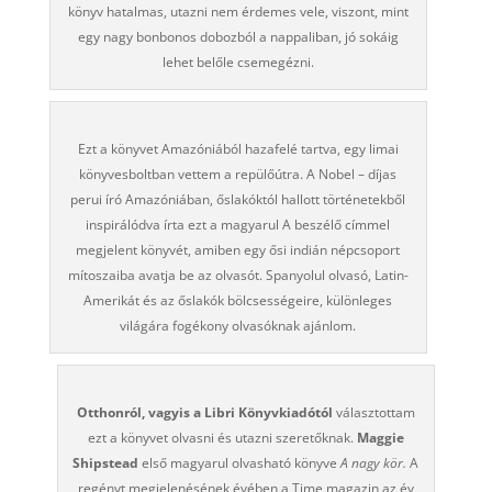
könyv hatalmas, utazni nem érdemes vele, viszont, mint
egy nagy bonbonos dobozból a nappaliban, jó sokáig
lehet belőle csemegézni.
Ezt a könyvet Amazóniából hazafelé tartva, egy limai
könyvesboltban vettem a repülőútra. A Nobel – díjas
perui író Amazóniában, őslakóktól hallott történetekből
inspirálódva írta ezt a magyarul A beszélő címmel
megjelent könyvét, amiben egy ősi indián népcsoport
mítoszaiba avatja be az olvasót. Spanyolul olvasó, Latin-
Amerikát és az őslakók bölcsességeire, különleges
világára fogékony olvasóknak ajánlom.
Otthonról, vagyis a
Libri Könyvkiadótól
választottam
ezt a könyvet olvasni és utazni szeretőknak.
Maggie
Shipstead
első magyarul olvasható könyve
A nagy kör.
A
regényt megjelenésének évében a Time magazin az év