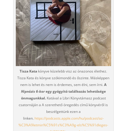
Tisza Kata
könyve közelebb visz az önazonos élethez.
Tisza Kata és könyve szókimondó és őszinte. Másképpen
nem is lehet és nem is érdemes, sem élni, sem írni.
A
Hipnózis 6-kor
egy gyógyító találkozás lehetősége
önmagunkkal.
Katával a Libri Könyvtámasz podcast
csatornáján a A szerethető öregedés című könyvéről is
beszélgettünk ezen a
linken.
https://podcasts.apple.com/hu/podcast/az-
%C3%A9letmin%C5%91s%C3%A9g-els%C5%91dleges-