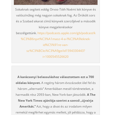
Sokaknak segített eddig Orvos-Tóth Noémi két könyve és
valószínűleg még nagyon sokaknak fog. Az Örökölt sors
és a Szabad akarat című könyvek szerzőjével a második
könyve megjelenésekor
beszélgettünk.
https://podcasts.apple.com/gb/podcast/k
%C3%B6nyvt%C3%A1masz-4-a-l%C3%A9leknek-
id%C5%91re-van-
sz%C3%BCks%C3%A9ge/id1594330443?
i=1000545526620
A karácsonyi belassuláshoz választottam ezt a 700
oldalas könyvet.
A regény három évszázadot ölel fel és
három „alternatív” Amerikában mesél történeteket, a
harmadik rész 2093-ban, New York-ban játszódik.
A The
New York Times ajánlója szerint a szerző „újraírja
Amerikát.”
Azt, hogy a divat és az irodalom milyen
remekül megférhet egymás mellett, jól példázza, hogy a