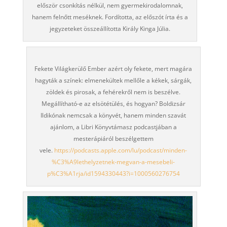
először csonkítás nélkül, nem gyermekirodalomnak,
hanem felnőtt meséknek. Fordította, az előszót írta és a
jegyzeteket összeállította Király Kinga Júlia.
Fekete Világkerülő Ember azért oly fekete, mert magára
hagyták a színek: elmenekültek mellőle a kékek, sárgák,
zöldek és pirosak, a fehérekről nem is beszélve.
Megállítható-e az elsötétülés, és hogyan? Boldizsár
Ildikónak nemcsak a könyvét, hanem minden szavát
ajánlom, a Libri Könyvtámasz podcastjában a
mesterápiáról beszélgettem
vele.
https://podcasts.apple.com/lu/podcast/minden-
%C3%A9lethelyzetnek-megvan-a-mesebeli-
p%C3%A1rja/id1594330443?i=1000560276754