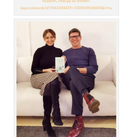
mutat%C3%B3ja-az-emberi-
kapcsolataink/id1594330443?i=1000549546600&l=hu