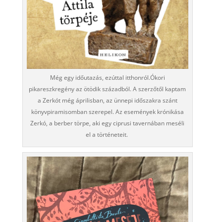
Még egy időutazás, ezúttal itthonról.Ókori
pikareszkregény az ötödik századból. A szerzőtől kaptam
a Zerkót még áprilisban, az ünnepi időszakra szánt
könyvpiramisomban szerepel. Az események krónikása
Zerkó, a berber törpe, aki egy ciprusi tavernában meséli
el a történeteit.