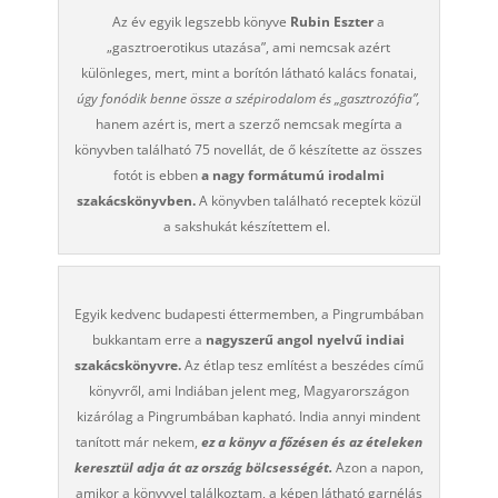
Az év egyik legszebb könyve
Rubin Eszter
a
„gasztroerotikus utazása”, ami nemcsak azért
különleges, mert, mint a borítón látható kalács fonatai,
úgy fonódik benne össze a szépirodalom és „gasztrozófia”,
hanem azért is, mert a szerző nemcsak megírta a
könyvben található 75 novellát, de ő készítette az összes
fotót is ebben
a nagy formátumú irodalmi
szakácskönyvben.
A könyvben található receptek közül
a sakshukát készítettem el.
Egyik kedvenc budapesti éttermemben, a Pingrumbában
bukkantam erre a
nagyszerű angol nyelvű indiai
szakácskönyvre.
Az étlap tesz említést a beszédes című
könyvről, ami Indiában jelent meg, Magyarországon
kizárólag a Pingrumbában kapható. India annyi mindent
tanított már nekem,
ez a könyv a főzésen és az ételeken
keresztül adja át az ország bölcsességét.
Azon a napon,
amikor a könyvvel találkoztam, a képen látható garnélás