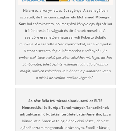
Nálam ez a könyv lett az év regénye. A Szenegálban
született, de Franciaországban élő
Mohamed Mbougar
Sarr
hol szórakoztató, hol megrázó könyve egy ifjú afrikai
író útkeresését, vágyait és történeteit meséli el. A
szerzőre érezhetően hatással volt Roberto Bolaño
munkája. Aki szerette a Vad nyomozókat, ezt a könyvet is
biztosan szeretni fogja. Két mondat e refényből:
„Az
ember csak élete utolsó percében készíthet mérleget, tarthat
bűnbánatot, tehet őszinte vallomást, láthatja olyannak
magát, amilyen valójában volt. Abban a pillanatban lesz a
a miénk az életünk, amikor véget ér.”
Soltész Béla író, társadalomkutató, az ELTE
Nemzetközi és Európa Tanulmányok Tanszékének
adjunktusa
. Fő
kutatási területe Latin-Amerika
, Ezt a
könyv Latin-Amerika trilógiájának első része, idén ezt
ajándékoztam magamnak karácsonyra. Ebből is látszik,