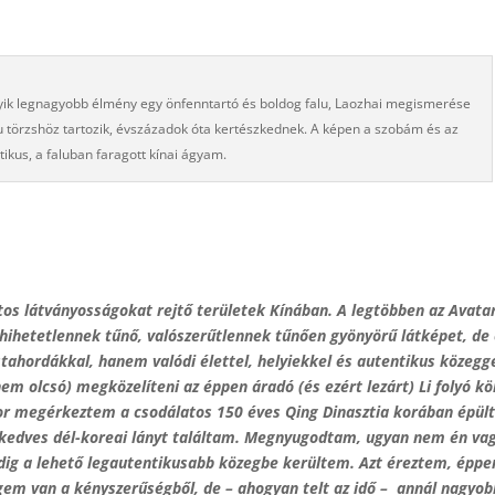
egyik legnagyobb élmény egy önfenntartó és boldog falu, Laozhai megismerése
ou törzshöz tartozik, évszázadok óta kertészkednek. A képen a szobám és az
ikus, a faluban faragott kínai ágyam.
ntos látványosságokat rejtő területek Kínában. A legtöbben az Avata
e hihetetlennek tűnő, valószerűtlennek tűnően gyönyörű látképet, de
tahordákkal, hanem valódi élettel, helyiekkel és autentikus közegg
m olcsó) megközelíteni az éppen áradó (és ezért lezárt) Li folyó kö
or megérkeztem a csodálatos 150 éves Qing Dinasztia korában épül
 kedves dél-koreai lányt találtam. Megnyugodtam, ugyan nem én va
dig a lehető legautentikusabb közegbe kerültem. Azt éreztem, éppe
gem van a kényszerűségből, de – ahogyan telt az idő – annál nagyob