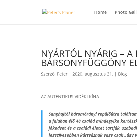
>
Home
Photo Gall
NYÁRTÓL NYÁRIG – A 
BÁRSONYFÜGGÖNY EL
Szerző:
Peter
|
2020. augusztus 31.
|
Blog
AZ AUTENTIKUS VIDÉKI KÍNA
Sanghajtól háromórányi repülőútra találta
a faluban élő 48 család mindegyike kertész
jókedvet és a családi életet tartják, szaba
legszívesebben kártyáznak vagy csak „úgy