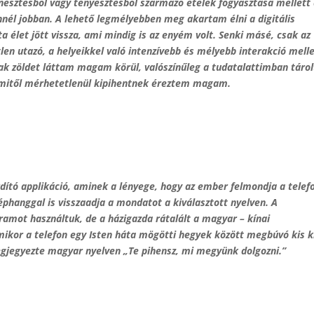
rnesztésből vagy tenyésztésből származó ételek fogyasztása mellett 
él jobban. A lehető legmélyebben meg akartam élni a digitális
a élet jött vissza, ami mindig is az enyém volt. Senki másé, csak az
en utazó, a helyeikkel való intenzívebb és mélyebb interakció melle
sak zöldet láttam magam körül, valószínűleg a tudatalattimban tárol
 amitől mérhetetlenül kipihentnek éreztem magam.
dító applikáció, aminek a lényege, hogy az ember felmondja a telef
éphanggal is visszaadja a mondatot a kiválasztott nyelven. A
gramot használtuk, de a házigazda rátalált a magyar – kínai
ikor a telefon egy Isten háta mögötti hegyek között megbúvó kis k
egjegyezte magyar nyelven „Te pihensz, mi megyünk dolgozni.”