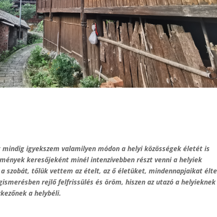
t mindig igyekszem valamilyen módon a helyi közösségek életét is
lmények keresőjeként minél intenzívebben részt venni a helyiek
a szobát, tőlük vettem az ételt, az ő életüket, mindennapjaikat élt
merésben rejlő felfrissülés és öröm, hiszen az utazó a helyieknek
rkezőnek a helybéli.