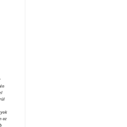
r
 én
el
rül
t
gyok
n az
b