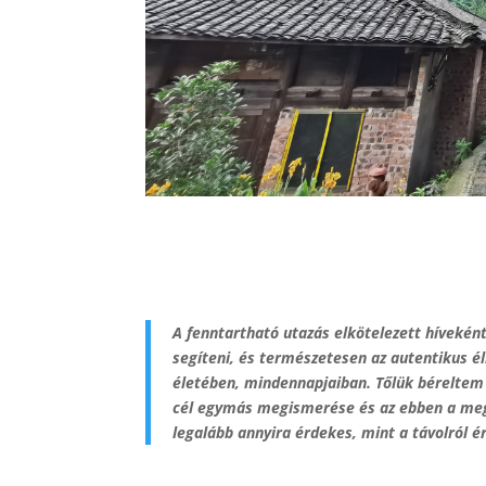
A fenntartható utazás elkötelezett hívekén
segíteni, és természetesen az autentikus é
életében, mindennapjaiban. Tőlük béreltem 
cél egymás megismerése és az ebben a megis
legalább annyira érdekes, mint a távolról é