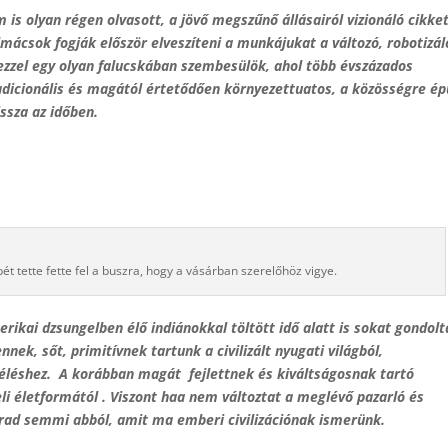
 is olyan régen olvasott, a jövő megszűnő állásairól vizionáló cikket
lmácsok fogják először elveszíteni a munkájukat a változó, robotizá
zzel egy olyan falucskában szembesülök, ahol több évszázados
radicionális és magától értetődően környezettuatos, a közösségre ép
ssza az időben.
t tette fette fel a buszra, hogy a vásárban szerelőhöz vigye.
rikai dzsungelben élő indiánokkal töltött idő alatt is sokat gondol
nek, sőt, primitívnek tartunk a civilizált nyugati világból,
úléléshez. A korábban magát
fejlettnek és kiváltságosnak tartó
eli életformától . Viszont haa nem változtat a meglévő pazarló és
rad semmi abból, amit ma emberi civilizációnak ismerünk.