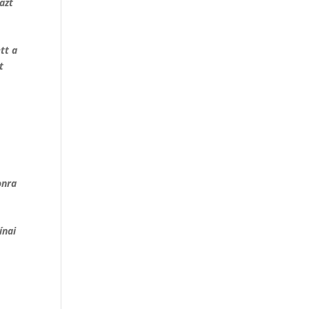
azt
tt a
t
onra
ínai