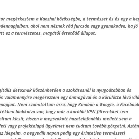
or megérkeztem a Kaozhai közösségbe, a természet és és egy a he
indennapjaiban, ahol nem néznek rád furcsán vagy gyanakodva, ha jó
 Itt ez a természetes, magától értetődő állapot.
digitális detoxnak köszönhetően a szokásosnál is nyugodtabban és
és valamennyire megérezzem egy önmagával és a körülötte lévő vil
napjait.
Nem számítottam arra, hogy Kínában a Google, a Facebook
rtékben blokkolva van, hogy már a korábbi VPN filterekkel sem
voltam kicsit, hiszen a megszokott hazatelefonálás mellett sem a
leti vagy projektalapú ügyeimet nem tudtam tovább görgetni. Aztán
z idegeim, a negyedik napon pedig egy érintetlen természeti