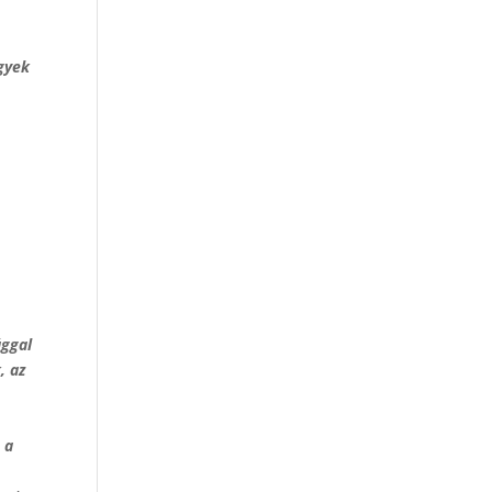
gyek
ággal
, az
 a