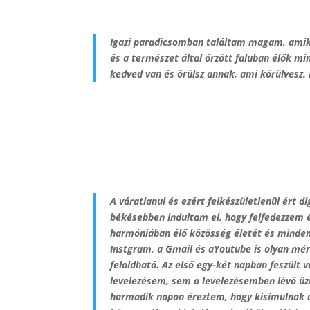
Igazi paradicsomban találtam magam, amik
és a természet által őrzött faluban élők m
kedved van és örülsz annak, ami körülvesz.
A váratlanul és ezért felkészületlenül ért 
békésebben indultam el, hogy felfedezzem 
harmóniában élő közösség életét és minden
Instgram, a Gmail és aYoutube is olyan mé
feloldható. Az első egy-két napban feszült 
levelezésem, sem a levelezésemben lévő üz
harmadik napon éreztem, hogy kisimulnak a