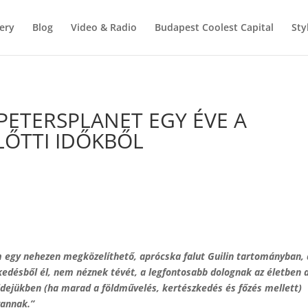
ery
Blog
Video & Radio
Budapest Coolest Capital
Sty
PETERSPLANET EGY ÉVE A
ŐTTI IDŐKBŐL
m egy nehezen megközelíthető, aprócska falut Guilin tartományban, 
kedésből él, nem néznek tévét, a legfontosabb dolognak az életben 
didejükben (ha marad a földművelés, kertészkedés és főzés mellett)
 vannak.”