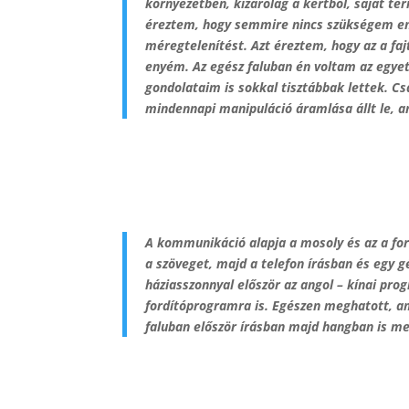
környezetben, kizárólag a kertből, saját te
éreztem, hogy semmire nincs szükségem enn
méregtelenítést. Azt éreztem, hogy az a fajt
enyém. Az egész faluban én voltam az egyetl
gondolataim is sokkal tisztábbak lettek. C
mindennapi manipuláció áramlása állt le,
A kommunikáció alapja a mosoly és az a for
a szöveget, majd a telefon írásban és egy g
háziasszonnyal először az angol – kínai pro
fordítóprogramra is. Egészen meghatott, am
faluban először írásban majd hangban is m