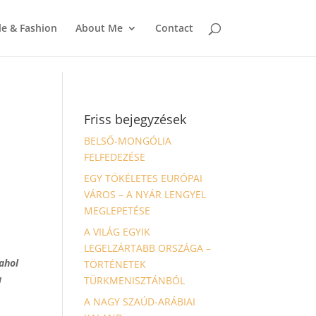
le & Fashion
About Me
Contact
Friss bejegyzések
BELSŐ-MONGÓLIA
FELFEDEZÉSE
EGY TÖKÉLETES EURÓPAI
VÁROS – A NYÁR LENGYEL
MEGLEPETÉSE
A VILÁG EGYIK
LEGELZÁRTABB ORSZÁGA –
ahol
TÖRTÉNETEK
a
TÜRKMENISZTÁNBÓL
A NAGY SZAÚD-ARÁBIAI