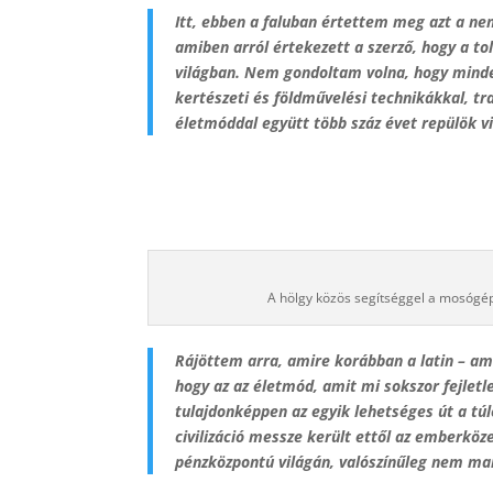
Itt, ebben a faluban értettem meg azt a nem
amiben arról értekezett a szerző, hogy a to
világban. Nem gondoltam volna, hogy minde
kertészeti és földművelési technikákkal, t
életmóddal együtt több száz évet repülök vi
A hölgy közös segítséggel a mosógépé
Rájöttem arra, amire korábban a latin – ame
hogy az az életmód, amit mi sokszor fejletlen
tulajdonképpen az egyik lehetséges út a t
civilizáció messze került ettől az emberköz
pénzközpontú világán, valószínűleg nem ma