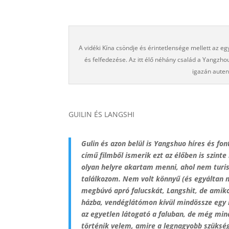
A vidéki Kína csöndje és érintetlensége mellett az 
és felfedezése. Az itt élő néhány család a Yangzh
igazán autent
GUILIN ÉS LANGSHI
Gulin és azon belül is Yangshuo híres és fo
című filmből ismerik ezt az élőben is szint
olyan helyre akartam menni, ahol nem turis
találkozom. Nem volt könnyű (és egyáltan ne
megbúvó apró falucskát, Langshit, de amik
házba, vendéglátómon kívül mindössze egy
az egyetlen látogató a faluban, de még min
történik velem, amire a legnagyobb szüksé