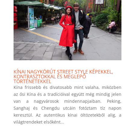
KÍNAI NAGYKÖRÚT STREET STYLE KÉPEKKEL,
KONTRASZTOKKAL ÉS MEGLEPŐ
TÖRTÉNETEKKEL
Kína frissebb és divatosabb mint valaha, miközben
az ősi Kína és a tradícióival együtt még mindig jelen
van a nagyvárosok mindennapjaiban. Peking,
Sanghaj és Chengdu utcáin fotóztam tíz napon
keresztül. Az autentikus kínai öltözetekből alig, a
világtrendeket elsőként...