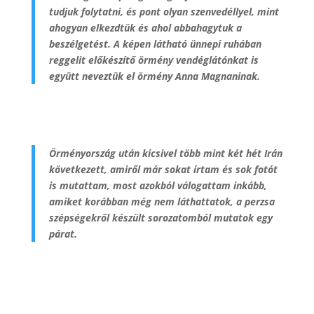
tudjuk folytatni, és pont olyan szenvedéllyel, mint
ahogyan elkezdtük és ahol abbahagytuk a
beszélgetést. A képen látható ünnepi ruhában
reggelit előkészítő örmény vendéglátónkat is
együtt neveztük el örmény Anna Magnaninak.
Örményország után kicsivel több mint két hét Irán
következett, amiről már sokat írtam és sok fotót
is mutattam, most azokból válogattam inkább,
amiket korábban még nem láthattatok, a perzsa
szépségekről készült sorozatomból mutatok egy
párat.