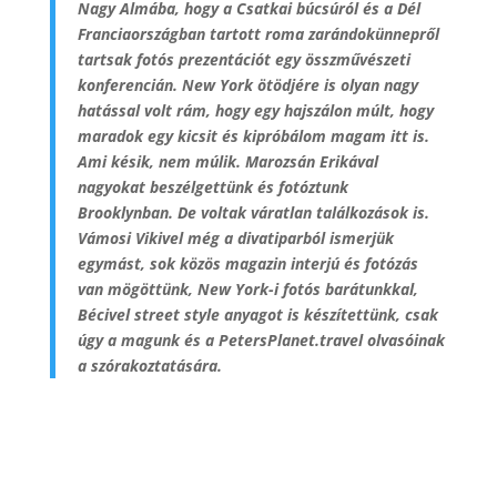
Nagy Almába, hogy a Csatkai búcsúról és a Dél
Franciaországban tartott roma zarándokünnepről
tartsak fotós prezentációt egy összművészeti
konferencián. New York ötödjére is olyan nagy
hatással volt rám, hogy egy hajszálon múlt, hogy
maradok egy kicsit és kipróbálom magam itt is.
Ami késik, nem múlik. Marozsán Erikával
nagyokat beszélgettünk és fotóztunk
Brooklynban. De voltak váratlan találkozások is.
Vámosi Vikivel még a divatiparból ismerjük
egymást, sok közös magazin interjú és fotózás
van mögöttünk, New York-i fotós barátunkkal,
Bécivel street style anyagot is készítettünk, csak
úgy a magunk és a PetersPlanet.travel olvasóinak
a szórakoztatására.