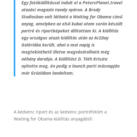
Egy fotókiállítással indult el a PetersPlanet.travel
utazási magazin tavaly nyáron. A Brody
Studiosban volt látható a Waiting for Obama című
anyag, amelyben az első kubai utam során készült
portré és riportképeket állítottam ki. A kiállítás
egy országos utazó kiállítás után az Ar2Day
Galériába került, ahol a mai napig is
megtekinthető illetve megvásárolható még
néhány darabja. A kiállítást D. Tóth Kriszta
nyitotta meg, én pedig a launch parti másnapján
már Grúziában landoltam.
A kedvenc riport és az kedvenc portréfotóm a
Waiting for Obama kiállítás anyagából: