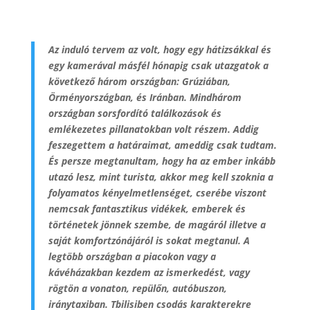
Az induló tervem az volt, hogy egy hátizsákkal és
egy kamerával másfél hónapig csak utazgatok a
következő három országban: Grúziában,
Örményországban, és Iránban. Mindhárom
országban sorsfordító találkozások és
emlékezetes pillanatokban volt részem. Addig
feszegettem a határaimat, ameddig csak tudtam.
És persze megtanultam, hogy ha az ember inkább
utazó lesz, mint turista, akkor meg kell szoknia a
folyamatos kényelmetlenséget, cserébe viszont
nemcsak fantasztikus vidékek, emberek és
történetek jönnek szembe, de magáról illetve a
saját komfortzónájáról is sokat megtanul. A
legtöbb országban a piacokon vagy a
kávéházakban kezdem az ismerkedést, vagy
rögtön a vonaton, repülőn, autóbuszon,
iránytaxiban. Tbilisiben csodás karakterekre