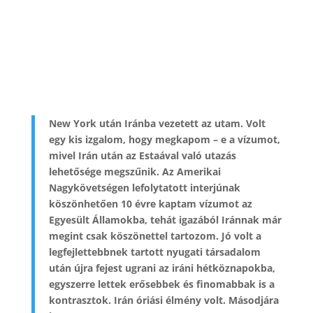
New York után Iránba vezetett az utam. Volt
egy kis izgalom, hogy megkapom – e a vízumot,
mivel Irán után az Estaával való utazás
lehetősége megszűnik. Az Amerikai
Nagykövetségen lefolytatott interjúnak
köszönhetően 10 évre kaptam vízumot az
Egyesült Államokba, tehát igazából Iránnak már
megint csak köszönettel tartozom. Jó volt a
legfejlettebbnek tartott nyugati társadalom
után újra fejest ugrani az iráni hétköznapokba,
egyszerre lettek erősebbek és finomabbak is a
kontrasztok. Irán óriási élmény volt. Másodjára