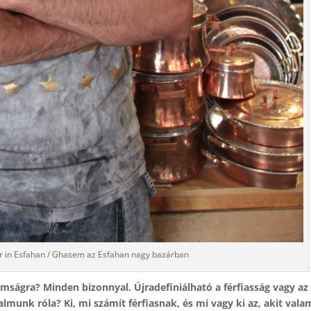
r in Esfahan / Ghasem az Esfahan nagy bazárban
omságra? Minden bizonnyal. Újradefiniálható a férfiasság vagy az
lmunk róla? Ki, mi számít férfiasnak, és mi vagy ki az, akit vala