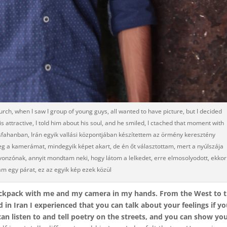
rch, when I saw I group of young guys, all wanted to have picture, but I decided
s attractive, I told him about his soul, and he smiled, I ctached that moment with
sfahanban, Irán egyik vallási központjában készítettem az örmény keresztény
 a kamerámat, mindegyik képet akart, de én őt választottam, mert a nyúlszája
onzónak, annyit mondtam neki, hogy látom a lelkedet, erre elmosolyodott, ekkor
am egy párat, ez az egyik kép ezek közül
backpack with me and my camera in my hands. From the West to 
nd in Iran I experienced that you can talk about your feelings if y
u can listen to and tell poetry on the streets, and you can show yo