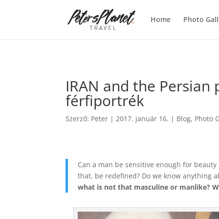
>
Home
Photo Gall
IRAN and the Persian p
férfiportrék
Szerző:
Peter
|
2017. január 16.
|
Blog
,
Photo G
Can a man be sensitive enough for beauty a
that, be redefined? Do we know anything a
what is not that masculine or manlike? Wh