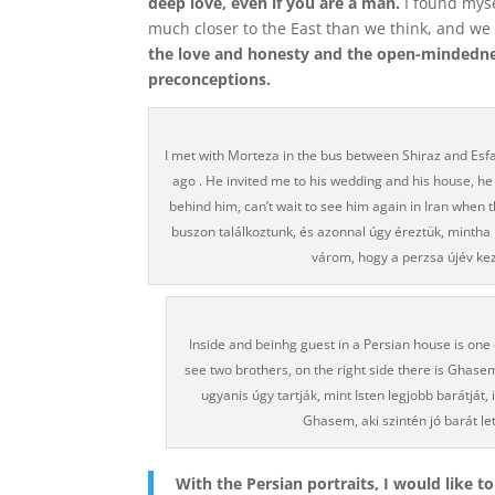
deep love, even if you are a man.
I found mysel
much closer to the East than we think, and w
the love and honesty and the open-mindedness
preconceptions.
I met with Morteza in the bus between Shiraz and Esf
ago . He invited me to his wedding and his house, he i
behind him, can’t wait to see him again in Iran when 
buszon találkoztunk, és azonnal úgy éreztük, mintha
várom, hogy a perzsa újév kez
Inside and beinhg guest in a Persian house is one o
see two brothers, on the right side there is Ghas
ugyanis úgy tartják, mint Isten legjobb barátját
Ghasem, aki szintén jó barát l
With the Persian portraits, I would like 