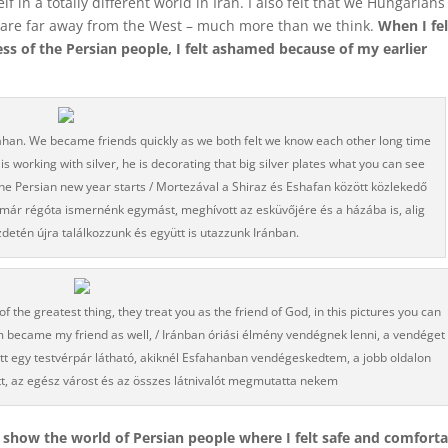
f in a totally different world in Iran. I also felt that we Hungarians
e are far away from the West – much more than we think.
When I fel
 of the Persian people, I felt ashamed because of my earlier
ahan. We became friends quickly as we both felt we know each other long time
s working with silver, he is decorating that big silver plates what you can see
the Persian new year starts / Mortezával a Shiraz és Eshafan között közlekedő
 már régóta ismernénk egymást, meghívott az esküvőjére és a házába is, alig
detén újra találkozzunk és együtt is utazzunk Iránban.
f the greatest thing, they treat you as the friend of God, in this pictures you can
em became my friend as well, / Iránban óriási élmény vendégnek lenni, a vendéget
, itt egy testvérpár látható, akiknél Esfahanban vendégeskedtem, a jobb oldalon
ett, az egész várost és az összes látnivalót megmutatta nekem
to show the world of Persian people where I felt safe and comfort