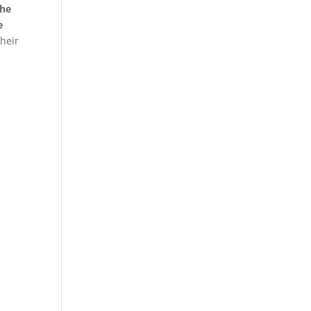
the
e
heir