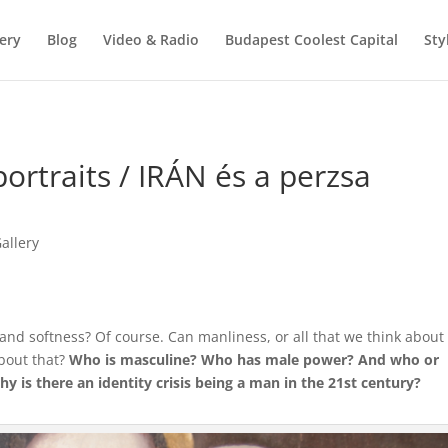
ery
Blog
Video & Radio
Budapest Coolest Capital
Sty
ortraits / IRÁN és a perzsa
allery
nd softness? Of course. Can manliness, or all that we think about
bout that?
Who is masculine? Who has male power? And who or
y is there an identity crisis being a man in the 21st century?