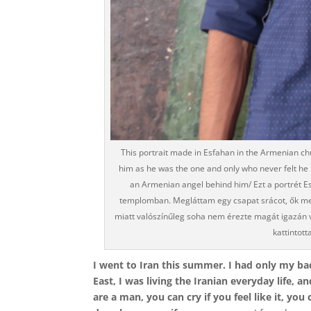
This portrait made in Esfahan in the Armenian chu
him as he was the one and only who never felt he i
an Armenian angel behind him/ Ezt a portrét E
templomban. Megláttam egy csapat srácot, ők meg
miatt valószínűleg soha nem érezte magát igazán v
kattintott
I went to Iran this summer. I had only my 
East, I was living the Iranian everyday life, a
are a man, you can cry if you feel like it, yo