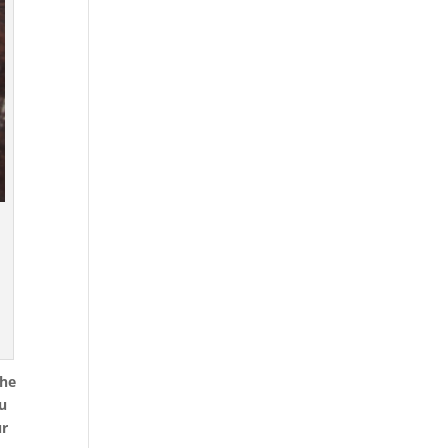
the
ou
ur