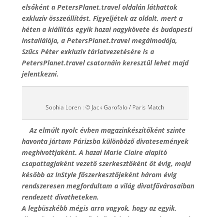
elsőként a PetersPlanet.travel oldalán láthattok
exkluzív összeállítást. Figyeljétek az oldalt, mert a
héten a kiállítás egyik hazai nagykövete és budapesti
installálója, a PetersPlanet.travel megálmodója,
Szűcs Péter exkluzív tárlatvezetésére is a
PetersPlanet.travel csatornáin keresztül lehet majd
jelentkezni.
Sophia Loren : © Jack Garofalo / Paris Match
Az elmúlt nyolc évben magazinkészítőként szinte
havonta jártam Párizsba különböző divatesemények
meghívottjaként. A hazai Marie Claire alapító
csapattagjaként vezető szerkesztőként öt évig, majd
később az InStyle főszerkesztőjeként három évig
rendszeresen megfordultam a világ divatfővárosaiban
rendezett divatheteken.
A legbüszkébb mégis arra vagyok, hogy az egyik,