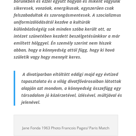
bőrünkben és ezzel együtt hogyan és miként vagyunk
sikeresek, vonzóak, energikusak, egyszerűen csak
felszabadultak és szorongásmentesek. A szocializmus
uniformizálódásától kezdve a kultúrák
különbözőségéig sok minden szóba került ott, az
intézet szünetében kezdett beszélgetésünkkor a már
említett hölggyel. Én személy szerint nem hiszek
abban, hogy a könnyedség attól függ, hogy ki hová
születik vagy hogy mennyit keres.
A divatiparban eltöltött eddigi majd egy évtized
tapasztalata és a világ divatfővárosaiban látottak
alapján azt mondom, a könnyedség összefügg egy
társadalom jó közérzetével, ízlésével, múltjával és
jelenével.
Jane Fonda 1963 Photo Francois Pages/ Paris Match