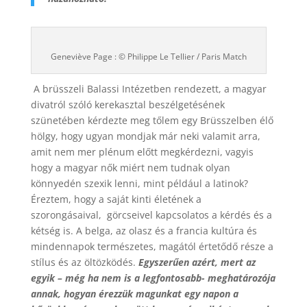
Geneviève Page : © Philippe Le Tellier / Paris Match
A brüsszeli Balassi Intézetben rendezett, a magyar
divatról szóló kerekasztal beszélgetésének
szünetében kérdezte meg tőlem egy Brüsszelben élő
hölgy, hogy ugyan mondjak már neki valamit arra,
amit nem mer plénum előtt megkérdezni, vagyis
hogy a magyar nők miért nem tudnak olyan
könnyedén szexik lenni, mint például a latinok?
Éreztem, hogy a saját kinti életének a
szorongásaival, görcseivel kapcsolatos a kérdés és a
kétség is. A belga, az olasz és a francia kultúra és
mindennapok természetes, magától értetődő része a
stílus és az öltözködés.
Egyszerűen azért, mert az
egyik – még ha nem is a legfontosabb- meghatározója
annak, hogyan érezzük magunkat egy napon a