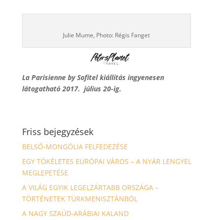
Julie Mume, Photo: Régis Fanget
La Parisienne by Sofitel kiállítás ingyenesen
látogatható 2017. július 20-ig.
Friss bejegyzések
BELSŐ-MONGÓLIA FELFEDEZÉSE
EGY TÖKÉLETES EURÓPAI VÁROS – A NYÁR LENGYEL
MEGLEPETÉSE
A VILÁG EGYIK LEGELZÁRTABB ORSZÁGA –
TÖRTÉNETEK TÜRKMENISZTÁNBÓL
A NAGY SZAÚD-ARÁBIAI KALAND