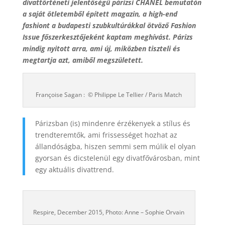
divattörténeti jelentőségű párizsi CHANEL bemutatón
a saját ötletemből épített magazin, a high-end
fashiont a budapesti szubkultúrákkal ötvöző Fashion
Issue főszerkesztőjeként kaptam meghívást. Párizs
mindig nyitott arra, ami új, miközben tiszteli és
megtartja azt, amiből megszületett.
Françoise Sagan : © Philippe Le Tellier / Paris Match
Párizsban (is) mindenre érzékenyek a stílus és
trendteremtők, ami frissességet hozhat az
állandóságba, hiszen semmi sem múlik el olyan
gyorsan és dicstelenül egy divatfővárosban, mint
egy aktuális divattrend.
Respire, December 2015, Photo: Anne – Sophie Orvain