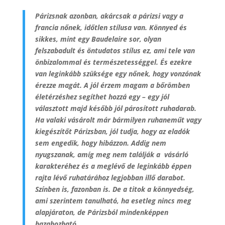
Párizsnak azonban, akárcsak a párizsi vagy a
francia nőnek, időtlen stílusa van. Könnyed és
sikkes, mint egy Baudelaire sor, olyan
felszabadult és öntudatos stílus ez, ami tele van
önbizalommal és természetességgel. És ezekre
van leginkább szüksége egy nőnek, hogy vonzónak
érezze magát. A jól érzem magam a bőrömben
életérzéshez segíthet hozzá egy – egy jól
választott majd később jól párosított ruhadarab.
Ha valaki vásárolt már bármilyen ruhaneműt vagy
kiegészítőt Párizsban, jól tudja, hogy az eladók
sem engedik, hogy hibázzon. Addig nem
nyugszanak, amíg meg nem találják a vásárló
karakteréhez és a meglévő de leginkább éppen
rajta lévő ruhatárához legjobban illő darabot.
Színben is, fazonban is. De a titok a könnyedség,
ami szerintem tanulható, ha esetleg nincs meg
alapjáraton, de Párizsból mindenképpen
hazahozható.