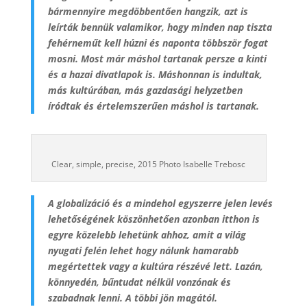
bármennyire megdöbbentően hangzik, azt is
leírták bennük valamikor, hogy minden nap tiszta
fehérneműt kell húzni és naponta többször fogat
mosni. Most már máshol tartanak persze a kinti
és a hazai divatlapok is. Máshonnan is indultak,
más kultúrában, más gazdasági helyzetben
íródtak és értelemszerűen máshol is tartanak.
Clear, simple, precise, 2015 Photo Isabelle Trebosc
A globalizáció és a mindehol egyszerre jelen levés
lehetőségének köszönhetően azonban itthon is
egyre közelebb lehetünk ahhoz, amit a világ
nyugati felén lehet hogy nálunk hamarabb
megértettek vagy a kultúra részévé lett. Lazán,
könnyedén, bűntudat nélkül vonzónak és
szabadnak lenni. A többi jön magától.