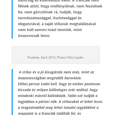
bátorság és kísérketező kedv. A franciák nem
félnek attól, hogy mellényúlnak, nem feszülnek
be, nem görcsölnek rá, tudják, hogy
természetességgel, őszinteséggel és
eleganciával, a saját stílusuk megtalálásával
nem kell semmi mást tenniük, mint
önazonosak lenni.
Poulette, April 2015, Photo Célia Leyder
A stílus és a jó kisugárzás nem más, mint az
önazonosságban megtalált harmónia.
Ehhez persze tudni kell, hogy az ember pontosan
kicsoda és milyen különleges már azáltal, hogy
mindenki mástól különbözik. Talán ezt tudják a
legjobban a párizsi nők. A stílusukat el lehet lesni,
a magazinokból meg lehet tanulni (egyébként a
magazint is a franciák találták fel, és