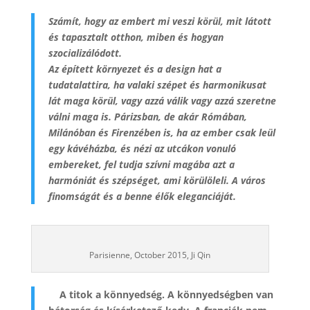
Számít, hogy az embert mi veszi körül, mit látott
és tapasztalt otthon, miben és hogyan
szocializálódott.
Az épített környezet és a design hat a
tudatalattira, ha valaki szépet és harmonikusat
lát maga körül, vagy azzá válik vagy azzá szeretne
válni maga is. Párizsban, de akár Rómában,
Milánóban és Firenzében is, ha az ember csak leül
egy kávéházba, és nézi az utcákon vonuló
embereket, fel tudja szívni magába azt a
harmóniát és szépséget, ami körülöleli. A város
finomságát és a benne élők eleganciáját.
Parisienne, October 2015, Ji Qin
A titok a könnyedség. A könnyedségben van