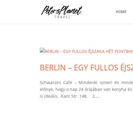
>
HOME
BERLIN – EGY FULLOS ÉJ
Schwarzes Cafe – Mindenki ismeri és minde
előnye, hogy a nap 24 órájában van konyha és 
is ideális. Kant Str. 148. 2....