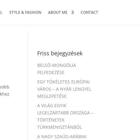
AL
STYLE & FASHION
ABOUT ME
CONTACT
Friss bejegyzések
BELSŐ-MONGÓLIA
FELFEDEZÉSE
EGY TÖKÉLETES EURÓPAI
yobb
VÁROS – A NYÁR LENGYEL
ekhez
MEGLEPETÉSE
A VILÁG EGYIK
LEGELZÁRTABB ORSZÁGA –
TÖRTÉNETEK
TÜRKMENISZTÁNBÓL
A NAGY SZAÚD-ARÁBIAI