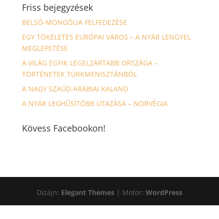
Friss bejegyzések
BELSŐ-MONGÓLIA FELFEDEZÉSE
EGY TÖKÉLETES EURÓPAI VÁROS – A NYÁR LENGYEL
MEGLEPETÉSE
A VILÁG EGYIK LEGELZÁRTABB ORSZÁGA –
TÖRTÉNETEK TÜRKMENISZTÁNBÓL
A NAGY SZAÚD-ARÁBIAI KALAND
A NYÁR LEGHŰSÍTŐBB UTAZÁSA – NORVÉGIA
Kövess Facebookon!
Dizájn:
Elegant Themes
| Motor:
WordPress