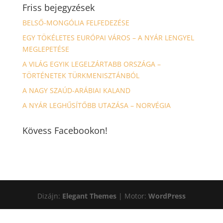
Friss bejegyzések
BELSŐ-MONGÓLIA FELFEDEZÉSE
EGY TÖKÉLETES EURÓPAI VÁROS – A NYÁR LENGYEL
MEGLEPETÉSE
A VILÁG EGYIK LEGELZÁRTABB ORSZÁGA –
TÖRTÉNETEK TÜRKMENISZTÁNBÓL
A NAGY SZAÚD-ARÁBIAI KALAND
A NYÁR LEGHŰSÍTŐBB UTAZÁSA – NORVÉGIA
Kövess Facebookon!
Dizájn:
Elegant Themes
| Motor:
WordPress